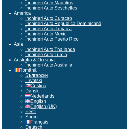
Închirieri Auto Mauritius
Închirieri Auto Seychelles
America
Închirieri Auto Curacao
Închirieri Auto Republica Dominicană
Închirieri Auto Jamaica
Închirieri Auto Mexic
Închirieri Auto Puerto Rico
Asia
Închirieri Auto Thailanda
Închirieri Auto Turcia
Australia & Oceania
Închirieri Auto Australia
Română
Български
Hrvatski
Čeština
Dansk
Nederlands
English
English (UK)
Eesti
Suomi
Français
Deutsch