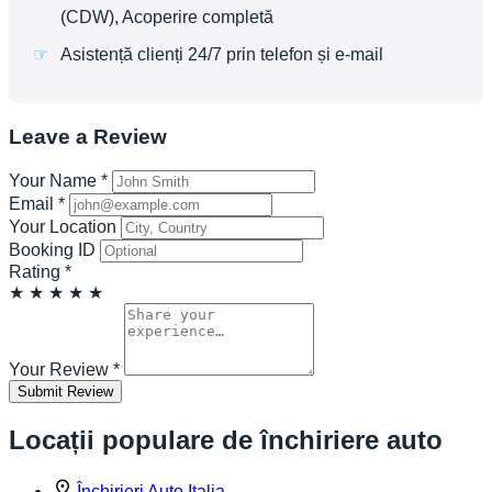
(CDW), Acoperire completă
Asistență clienți 24/7 prin telefon și e-mail
Leave a Review
Your Name
*
Email
*
Your Location
Booking ID
Rating
*
★
★
★
★
★
Your Review
*
Submit Review
Locații populare de închiriere auto
Închirieri Auto Italia