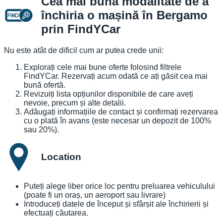
Cea mai bună modalitate de a
închiria o mașină în Bergamo
prin FindYCar
Nu este atât de dificil cum ar putea crede unii:
Explorați cele mai bune oferte folosind filtrele
FindYCar. Rezervați acum odată ce ați găsit cea mai
bună ofertă.
Revizuiți lista opțiunilor disponibile de care aveți
nevoie, precum și alte detalii.
Adăugați informațiile de contact și confirmați rezervarea
cu o plată în avans (este necesar un depozit de 100%
sau 20%).
Location
Puteți alege liber orice loc pentru preluarea vehiculului
(poate fi un oraș, un aeroport sau livrare)
Introduceți datele de început și sfârșit ale închirierii și
efectuați căutarea.