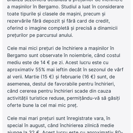
a mașinilor în Bergamo. Studiul a luat în considerare
toate tipurile și clasele de mașini, precum și
rezervările fără depozit și fără card de credit,
oferind o imagine completă și precisă a dinamicii
prețurilor pe parcursul anului.
Cele mai mici prețuri de închiriere a mașinilor în
Bergamo sunt observate în noiembrie, când costul
mediu este de 14 € pe zi. Acest lucru este cu
aproximativ 55% mai ieftin decât în sezonul de vârf
al verii. Martie (15 €) și februarie (16 €) sunt, de
asemenea, destul de favorabile pentru închirieri,
când cererea pentru închirieri scade din cauza
activității turistice reduse, permițându-vă să găsiți
oferte bune la cel mai mic preț.
Cele mai mari prețuri sunt înregistrate vara, în
special în august, când închirierea zilnică medie
ajunge la 32 €. Acest lucru este cu aproximativ 80-