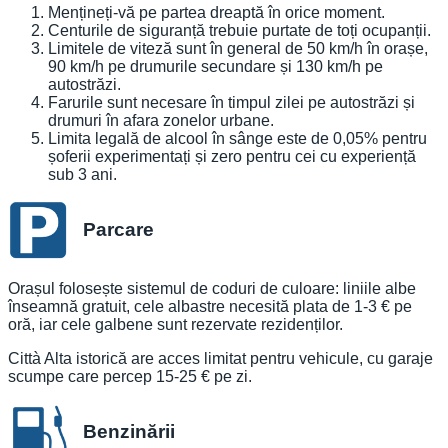
Mențineți-vă pe partea dreaptă în orice moment.
Centurile de siguranță trebuie purtate de toți ocupanții.
Limitele de viteză sunt în general de 50 km/h în orașe,
90 km/h pe drumurile secundare și 130 km/h pe
autostrăzi.
Farurile sunt necesare în timpul zilei pe autostrăzi și
drumuri în afara zonelor urbane.
Limita legală de alcool în sânge este de 0,05% pentru
șoferii experimentați și zero pentru cei cu experiență
sub 3 ani.
Parcare
Orașul folosește sistemul de coduri de culoare: liniile albe
înseamnă gratuit, cele albastre necesită plata de 1-3 € pe
oră, iar cele galbene sunt rezervate rezidenților.
Città Alta istorică are acces limitat pentru vehicule, cu garaje
scumpe care percep 15-25 € pe zi.
Benzinării