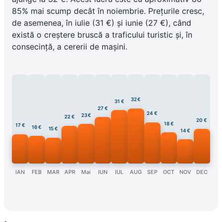
85% mai scump decât în noiembrie. Prețurile cresc,
de asemenea, în iulie (31 €) și iunie (27 €), când
există o creștere bruscă a traficului turistic și, în
consecință, a cererii de mașini.
32 €
31 €
27 €
24 €
23 €
22 €
20 €
18 €
17 €
16 €
15 €
14 €
IAN
FEB
MAR
APR
Mai
IUN
IUL
AUG
SEP
OCT
NOV
DEC