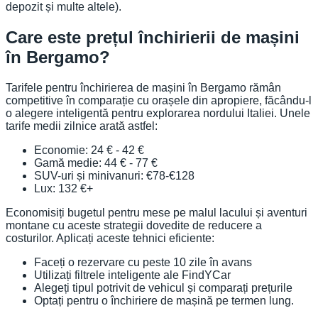
depozit și multe altele).
Care este prețul închirierii de mașini
în Bergamo?
Tarifele pentru închirierea de mașini în Bergamo rămân
competitive în comparație cu orașele din apropiere, făcându-l
o alegere inteligentă pentru explorarea nordului Italiei. Unele
tarife medii zilnice arată astfel:
Economie: 24 € - 42 €
Gamă medie: 44 € - 77 €
SUV-uri și minivanuri: €78-€128
Lux: 132 €+
Economisiți bugetul pentru mese pe malul lacului și aventuri
montane cu aceste strategii dovedite de reducere a
costurilor. Aplicați aceste tehnici eficiente:
Faceți o rezervare cu peste 10 zile în avans
Utilizați filtrele inteligente ale FindYCar
Alegeți tipul potrivit de vehicul și comparați prețurile
Optați pentru o închiriere de mașină pe termen lung.