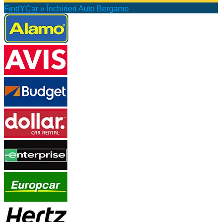
FindYCar
»
Închirieri Auto Bergamo