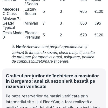
/ Sedan
Mercedes
Luxury
5
3
€65
€100
C-Class
Sedan
Minivan 7-
Seater
Minivan
7
3
€60
€95
Typical
Tesla Model
Electric
5
2
€70
€120
3
Premium
⚠️
Notă
: Acestea sunt prețuri aproximative și
variază în funcție de sezon, clasa mașinii, locația
de preluare (aeroport vs oraș), asigurare, politica
de combustibil/returnare și cerere.
Graficul prețurilor de închiriere a mașinilor
în Bergamo: analiză sezonieră bazată pe
rezervări verificate
Pe baza rezervărilor de mașini verificate prin
intermediul site-ului FindYCar, a fost realizată o
analiză sezonieră detaliată a prețurilor de închiriere