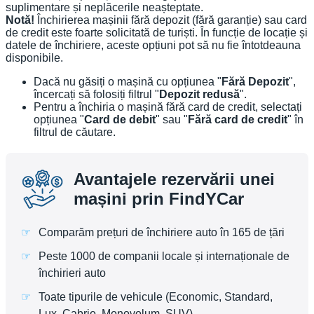
suplimentare și neplăcerile neașteptate.
Notă!
Închirierea mașinii fără depozit (fără garanție) sau card
de credit este foarte solicitată de turiști. În funcție de locație și
datele de închiriere, aceste opțiuni pot să nu fie întotdeauna
disponibile.
Dacă nu găsiți o mașină cu opțiunea "
Fără Depozit
",
încercați să folosiți filtrul "
Depozit redusă
".
Pentru a închiria o mașină fără card de credit, selectați
opțiunea "
Card de debit
" sau "
Fără card de credit
" în
filtrul de căutare.
Avantajele rezervării unei
mașini prin FindYCar
Comparăm prețuri de închiriere auto în 165 de țări
Peste 1000 de companii locale și internaționale de
închirieri auto
Toate tipurile de vehicule (Economic, Standard,
Lux, Cabrio, Monovolum, SUV)