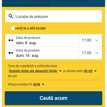
✓ Prețuri mici ✓ Fără depozit ✓ Fără card de credit ✓
Asigurare ✓ Anulare gratuită