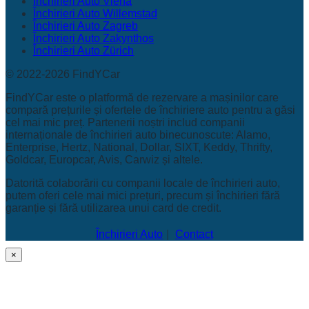
Închirieri Auto Viena
Închirieri Auto Willemstad
Închirieri Auto Zagreb
Închirieri Auto Zakynthos
Închirieri Auto Zürich
© 2022-2026 FindYCar
FindYCar este o platformă de rezervare a mașinilor care
compară prețurile și ofertele de închiriere auto pentru a găsi
cel mai mic preț. Partenerii noștri includ companii
internaționale de închirieri auto binecunoscute: Alamo,
Enterprise, Hertz, National, Dollar, SIXT, Keddy, Thrifty,
Goldcar, Europcar, Avis, Carwiz și altele.
Datorită colaborării cu companii locale de închirieri auto,
putem oferi cele mai mici prețuri, precum și închirieri fără
garanție și fără utilizarea unui card de credit.
Închirieri Auto
Contact
×