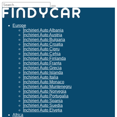
Skip
Search
to
for:
content
Europe
Închirieri Auto Albania
Închirieri Auto Austria
Închirieri Auto Bulgaria
Închirieri Auto Croația
Închirieri Auto Cipru
Închirieri Auto Cehia
Închirieri Auto Finlanda
Închirieri Auto Franța
Închirieri Auto Grecia
Închirieri Auto Islanda
Închirieri Auto Italia
Închirieri Auto Monaco
Închirieri Auto Muntenegru
Închirieri Auto Norvegia
Închirieri Auto Portugalia
Închirieri Auto Spania
Închirieri Auto Suedia
Închirieri Auto Elveția
Africa