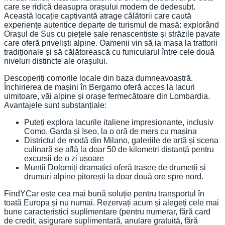
care se ridică deasupra orașului modern de dedesubt.
Această locație captivantă atrage călătorii care caută
experiențe autentice departe de turismul de masă: explorând
Orașul de Sus cu piețele sale renascentiste și străzile pavate
care oferă priveliști alpine. Oamenii vin să ia masa la trattorii
tradiționale și să călătorească cu funicularul între cele două
niveluri distincte ale orașului.
Descoperiți comorile locale din baza dumneavoastră.
Închirierea de mașini în Bergamo oferă acces la lacuri
uimitoare, văi alpine și orașe fermecătoare din Lombardia.
Avantajele sunt substanțiale:
Puteți explora lacurile italiene impresionante, inclusiv
Como, Garda și Iseo, la o oră de mers cu mașina
Districtul de modă din Milano, galeriile de artă și scena
culinară se află la doar 50 de kilometri distanță pentru
excursii de o zi ușoare
Munții Dolomiți dramatici oferă trasee de drumeții și
drumuri alpine pitorești la doar două ore spre nord.
FindYCar este cea mai bună soluție pentru transportul în
toată Europa și nu numai. Rezervați acum și alegeți cele mai
bune caracteristici suplimentare (pentru numerar, fără card
de credit, asigurare suplimentară, anulare gratuită, fără