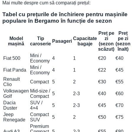
Mai multe despre cum să comparați prețul:
Tabel cu prețurile de închiriere pentru mașinile
populare în Bergamo în funcție de sezon
Preț pe
Preț
Model
Tip
Capacitate
zi
pe zi
Pasageri
mașină
caroserie
bagaje
(sezon
(sezon
scăzut)
înalt)
Mini /
Fiat 500
4
1
€20
€40
Economy
Mini /
Fiat Panda
4
1
€22
€45
Economy
Renault
Compact
5
2
€30
€55
Clio
Volkswagen
Mid-size /
5
2-3
€40
€60
Golf
Compact
Dacia
SUV /
5
2-3
€45
€70
Duster
4×4
Jeep
Compact
5
2
€50
€75
Renegade
SUV
Premium
Audi A3
Compact
5
2-3
€55
€80