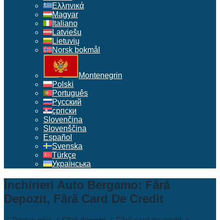
Ελληνικά
Magyar
Italiano
Latviešu
Lietuvių
Norsk bokmål
Montenegrin
Polski
Português
Русский
српски
Slovenčina
Slovenščina
Español
Svenska
Türkçe
Українська
Închirieri Auto Bergamo: Fără
Depozit, Fără Card De Credit