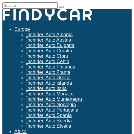
Skip
Search
to
for:
content
Europe
Închirieri Auto Albania
Închirieri Auto Austria
Închirieri Auto Bulgaria
Închirieri Auto Croația
Închirieri Auto Cipru
Închirieri Auto Cehia
Închirieri Auto Finlanda
Închirieri Auto Franța
Închirieri Auto Grecia
Închirieri Auto Islanda
Închirieri Auto Italia
Închirieri Auto Monaco
Închirieri Auto Muntenegru
Închirieri Auto Norvegia
Închirieri Auto Portugalia
Închirieri Auto Spania
Închirieri Auto Suedia
Închirieri Auto Elveția
Africa