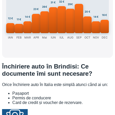
32 €
31 €
29 €
26 €
23 €
20 €
16 €
14 €
14 €
12 €
11 €
IAN
FEB
MAR
APR
Mai
IUN
IUL
AUG
SEP
OCT
NOV
DEC
Închiriere auto în Brindisi: Ce
documente îmi sunt necesare?
Orice închiriere auto în Italia este simplă atunci când ai un:
Pașaport
Permis de conducere
Card de credit și voucher de rezervare.