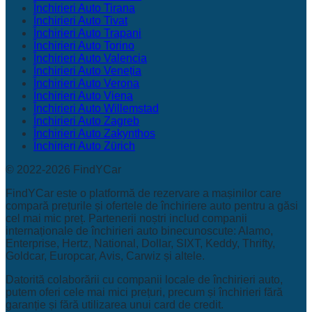
Închirieri Auto Tirana
Închirieri Auto Tivat
Închirieri Auto Trapani
Închirieri Auto Torino
Închirieri Auto Valencia
Închirieri Auto Veneția
Închirieri Auto Verona
Închirieri Auto Viena
Închirieri Auto Willemstad
Închirieri Auto Zagreb
Închirieri Auto Zakynthos
Închirieri Auto Zürich
© 2022-2026 FindYCar
FindYCar este o platformă de rezervare a mașinilor care
compară prețurile și ofertele de închiriere auto pentru a găsi
cel mai mic preț. Partenerii noștri includ companii
internaționale de închirieri auto binecunoscute: Alamo,
Enterprise, Hertz, National, Dollar, SIXT, Keddy, Thrifty,
Goldcar, Europcar, Avis, Carwiz și altele.
Datorită colaborării cu companii locale de închirieri auto,
putem oferi cele mai mici prețuri, precum și închirieri fără
garanție și fără utilizarea unui card de credit.