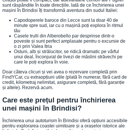
sunt răspândite în toate direcțiile. Iată de ce închirierea unei
mașini în Brindisi îți transformă aventura din sudul Italiei:
Capodoperele baroce din Lecce sunt la doar 40 de
minute spre sud, iar cu o mașină poți explora în ritmul
tău
Casele trulli din Alberobello par desprinse dintr-o
poveste și sunt perfect amplasate pentru o excursie de
o zi prin Valea Itria
Ostuni, alb și strălucitor, se ridică dramatic pe vârful
unui deal, înconjurat de livezi de măslini străvechi pe
care le poți explora în voie.
Doar câteva clicuri și vei avea o rezervare completă prin
FindYCar, cu extraopțiuni utile (plată în numerar, fără card de
credit, kilometraj nelimitat, asigurare completă, fără garanție
și altele). Rezervă acum.
Care este prețul pentru închirierea
unei mașini în Brindisi?
Închirierea unui autoturism în Brindisi oferă opțiuni accesibile
pentru explorarea coastei uimitoare și a orașelor istorice ale