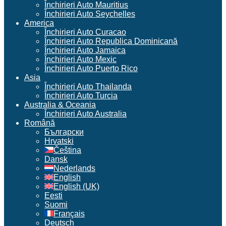
Închirieri Auto Mauritius
Închirieri Auto Seychelles
America
Închirieri Auto Curacao
Închirieri Auto Republica Dominicană
Închirieri Auto Jamaica
Închirieri Auto Mexic
Închirieri Auto Puerto Rico
Asia
Închirieri Auto Thailanda
Închirieri Auto Turcia
Australia & Oceania
Închirieri Auto Australia
Română
Български
Hrvatski
Čeština
Dansk
Nederlands
English
English (UK)
Eesti
Suomi
Français
Deutsch