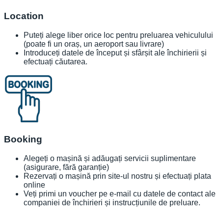
Location
Puteți alege liber orice loc pentru preluarea vehiculului
(poate fi un oraș, un aeroport sau livrare)
Introduceți datele de început și sfârșit ale închirierii și
efectuați căutarea.
Booking
Alegeți o mașină și adăugați servicii suplimentare
(asigurare, fără garanție)
Rezervați o mașină prin site-ul nostru și efectuați plata
online
Veți primi un voucher pe e-mail cu datele de contact ale
companiei de închirieri și instrucțiunile de preluare.