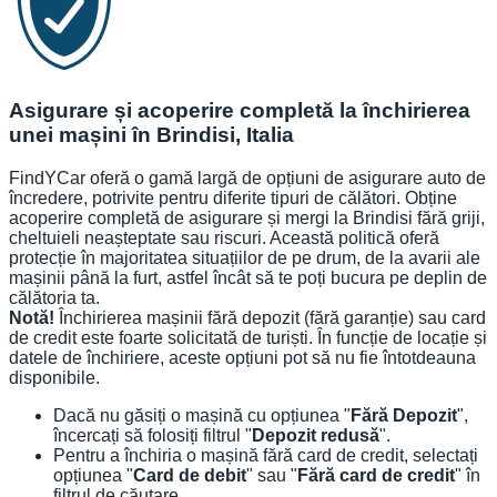
Asigurare și acoperire completă la închirierea
unei mașini în Brindisi, Italia
FindYCar oferă o gamă largă de opțiuni de asigurare auto de
încredere, potrivite pentru diferite tipuri de călători. Obține
acoperire completă de asigurare și mergi la Brindisi fără griji,
cheltuieli neașteptate sau riscuri. Această politică oferă
protecție în majoritatea situațiilor de pe drum, de la avarii ale
mașinii până la furt, astfel încât să te poți bucura pe deplin de
călătoria ta.
Notă!
Închirierea mașinii fără depozit (fără garanție) sau card
de credit este foarte solicitată de turiști. În funcție de locație și
datele de închiriere, aceste opțiuni pot să nu fie întotdeauna
disponibile.
Dacă nu găsiți o mașină cu opțiunea "
Fără Depozit
",
încercați să folosiți filtrul "
Depozit redusă
".
Pentru a închiria o mașină fără card de credit, selectați
opțiunea "
Card de debit
" sau "
Fără card de credit
" în
filtrul de căutare.