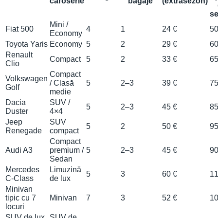
caroserie
bagaje
(extrasezon)
se
Mini /
Fiat 500
4
1
24 €
50
Economy
Toyota Yaris
Economy
5
2
29 €
60
Renault
Compact
5
2
33 €
65
Clio
Compact
Volkswagen
/ Clasă
5
2–3
39 €
75
Golf
medie
Dacia
SUV /
5
2–3
45 €
85
Duster
4×4
Jeep
SUV
5
2
50 €
95
Renegade
compact
Compact
Audi A3
premium /
5
2–3
45 €
90
Sedan
Mercedes
Limuzină
5
3
60 €
11
C-Class
de lux
Minivan
tipic cu 7
Minivan
7
3
52 €
10
locuri
SUV de lux
SUV de