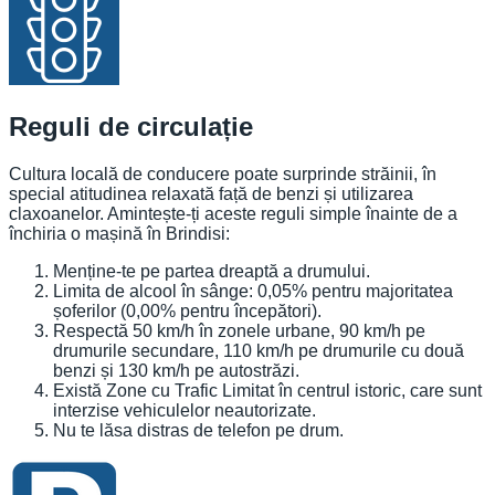
Reguli de circulație
Cultura locală de conducere poate surprinde străinii, în
special atitudinea relaxată față de benzi și utilizarea
claxoanelor. Amintește-ți aceste reguli simple înainte de a
închiria o mașină în Brindisi:
Menține-te pe partea dreaptă a drumului.
Limita de alcool în sânge: 0,05% pentru majoritatea
șoferilor (0,00% pentru începători).
Respectă 50 km/h în zonele urbane, 90 km/h pe
drumurile secundare, 110 km/h pe drumurile cu două
benzi și 130 km/h pe autostrăzi.
Există Zone cu Trafic Limitat în centrul istoric, care sunt
interzise vehiculelor neautorizate.
Nu te lăsa distras de telefon pe drum.