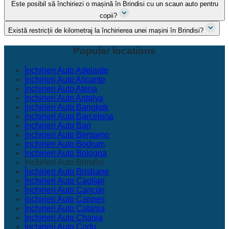
Este posibil să închiriezi o mașină în Brindisi cu un scaun auto pentru
copii?
Există restricții de kilometraj la închirierea unei mașini în Brindisi?
Popular locations
Închirieri Auto Adelaide
Închirieri Auto Alicante
Închirieri Auto Atena
Închirieri Auto Antalya
Închirieri Auto Bangkok
Închirieri Auto Barcelona
Închirieri Auto Bari
Închirieri Auto Bergamo
Închirieri Auto Bodrum
Închirieri Auto Bologna
Închirieri Auto Brindisi
Închirieri Auto Brisbane
Închirieri Auto Cagliari
Închirieri Auto Cancún
Închirieri Auto Cannes
Închirieri Auto Catania
Închirieri Auto Chania
Închirieri Auto Corfu