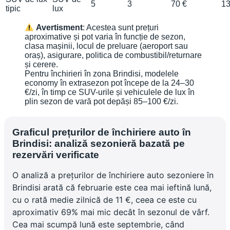
5
3
70 €
13
tipic
lux
Avertisment
: Acestea sunt prețuri
aproximative și pot varia în funcție de sezon,
clasa mașinii, locul de preluare (aeroport sau
oraș), asigurare, politica de combustibil/returnare
și cerere.
Pentru închirieri în zona Brindisi, modelele
economy în extrasezon pot începe de la 24–30
€/zi, în timp ce SUV-urile și vehiculele de lux în
plin sezon de vară pot depăși 85–100 €/zi.
Graficul prețurilor de închiriere auto în
Brindisi: analiză sezonieră bazată pe
rezervări verificate
O analiză a prețurilor de închiriere auto sezoniere în
Brindisi arată că februarie este cea mai ieftină lună,
cu o rată medie zilnică de 11 €, ceea ce este cu
aproximativ 69% mai mic decât în sezonul de vârf.
Cea mai scumpă lună este septembrie, când