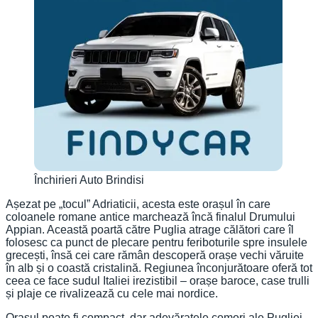
Închirieri Auto Brindisi
Așezat pe „tocul” Adriaticii, acesta este orașul în care
coloanele romane antice marchează încă finalul Drumului
Appian. Această poartă către Puglia atrage călători care îl
folosesc ca punct de plecare pentru feriboturile spre insulele
grecești, însă cei care rămân descoperă orașe vechi văruite
în alb și o coastă cristalină. Regiunea înconjurătoare oferă tot
ceea ce face sudul Italiei irezistibil – orașe baroce, case trulli
și plaje ce rivalizează cu cele mai nordice.
Orașul poate fi compact, dar adevăratele comori ale Pugliei