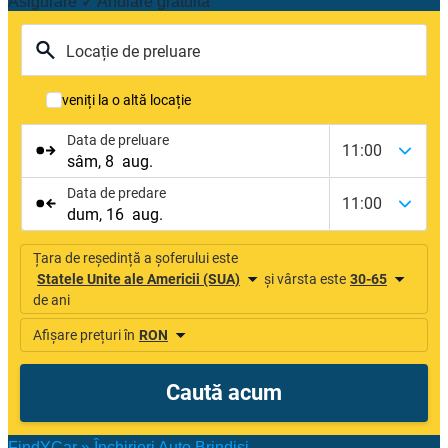
Asigurare ✓ Anulare gratuită
FindYCar
»
Închirieri Auto Brindisi