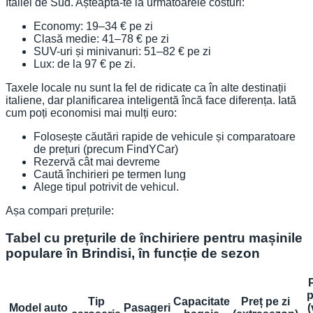
Italiei de Sud. Așteaptă-te la următoarele costuri:
Economy: 19–34 € pe zi
Clasă medie: 41–78 € pe zi
SUV-uri și minivanuri: 51–82 € pe zi
Lux: de la 97 € pe zi.
Taxele locale nu sunt la fel de ridicate ca în alte destinații
italiene, dar planificarea inteligentă încă face diferența. Iată
cum poți economisi mai mulți euro:
Folosește căutări rapide de vehicule și comparatoare
de prețuri (precum FindYCar)
Rezervă cât mai devreme
Caută închirieri pe termen lung
Alege tipul potrivit de vehicul.
Așa compari prețurile:
Tabel cu prețurile de închiriere pentru mașinile
populare în Brindisi, în funcție de sezon
p
Tip
Capacitate
Preț pe zi
Model auto
Pasageri
(