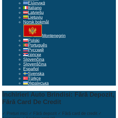
Ελληνικά
Italiano
Latviešu
Lietuvių
Norsk bokmål
Montenegrin
Polski
Português
Русский
српски
Slovenčina
Slovenščina
Español
Svenska
Türkçe
Українська
Închirieri Auto Brindisi: Fără Depozit,
Fără Card De Credit
✓ Prețuri mici ✓ Fără depozit ✓ Fără card de credit ✓