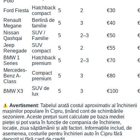
Polo
Hatchback
Ford Fiesta
5
2
€30
compact
Renault
Berlină de
5
3
€40
Megane
familie
Nissan
SUV /
5
2–3
€50
Qashqai
Familie
Jeep
SUV
5
2
€55
Renegade
compact
BMW 1
Hatchback
5
2–3
€70
Series
premium
Mercedes-
Compact
Benz A-
5
3
€80
premium
Class
SUV de
BMW X3
5
3
€100
lux
Avertisment
: Tabelul arată costul aproximativ al închirierii
mașinilor populare în Cipru, ținând cont de schimbările
sezoniere. Aceste prețuri sunt calculate pe baza mediei
pieței și pot varia în funcție de compania de închiriere,
locație, ziua săptămânii și alți factori. Informațiile includ, de
asemenea, costurile pentru închirieri auto în Cipru fără
depozit și fără card de credit.