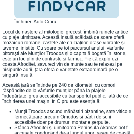
Închirieri Auto Cipru
Locul de naștere al mitologiei grecești îmbină ruinele antice
cu plaje uimitoare. Această insulă scăldată de soare oferă
mozaicuri romane, castele ale cruciaților, orașe vibrante și
taverne liniștite. Cu soare pe tot parcursul anului, vârfurile
pitorești ale Munților Troodos și o capitală bogată în istorie,
este un loc plin de contraste și farmec. Fie că explorezi
coasta Afroditei, savurezi vin de munte sau te relaxezi pe
nisipurile aurii, țara oferă o varietate extraordinară pe o
singură insulă.
Această țară se întinde pe 240 de kilometri, cu comori
răspândite de la vârfurile munților până la plajele
îndepărtate, greu accesibile cu transportul public. Iată de ce
închirierea unei mașini în Cipru este esențială:
Munții Troodos ascund mănăstiri bizantine, sate viticole
fermecătoare precum Omodos și pârtii de schi
accesibile doar pe drumuri montane șerpuite.
Stânca Afroditei și uimitoarea Peninsulă Akamas pot fi
accesate conducând de-a lungul unor trasee de coastă