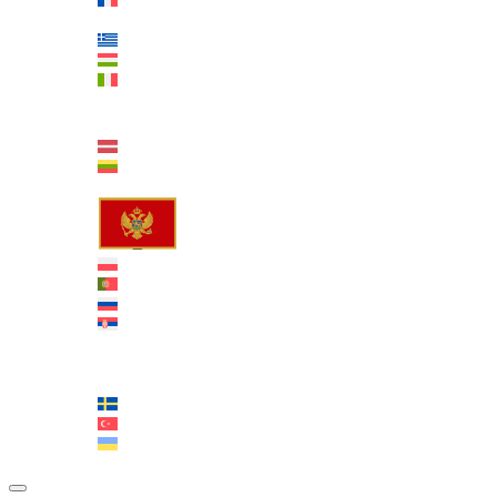
Français
Deutsch
Ελληνικά
Magyar
Italiano
日本語
한국어
Latviešu
Lietuvių
Norsk bokmål
Montenegrin
Polski
Português
Русский
српски
Slovenčina
Slovenščina
Español
Svenska
Türkçe
Українська