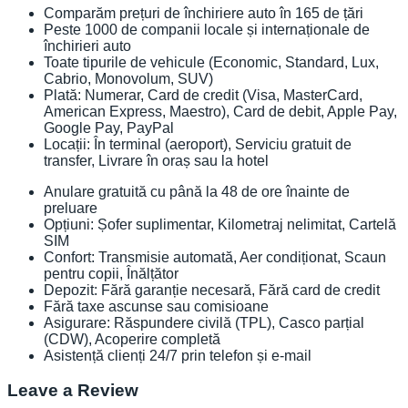
Comparăm prețuri de închiriere auto în 165 de țări
Peste 1000 de companii locale și internaționale de
închirieri auto
Toate tipurile de vehicule (Economic, Standard, Lux,
Cabrio, Monovolum, SUV)
Plată: Numerar, Card de credit (Visa, MasterCard,
American Express, Maestro), Card de debit, Apple Pay,
Google Pay, PayPal
Locații: În terminal (aeroport), Serviciu gratuit de
transfer, Livrare în oraș sau la hotel
Anulare gratuită cu până la 48 de ore înainte de
preluare
Opțiuni: Șofer suplimentar, Kilometraj nelimitat, Cartelă
SIM
Confort: Transmisie automată, Aer condiționat, Scaun
pentru copii, Înălțător
Depozit: Fără garanție necesară, Fără card de credit
Fără taxe ascunse sau comisioane
Asigurare: Răspundere civilă (TPL), Casco parțial
(CDW), Acoperire completă
Asistență clienți 24/7 prin telefon și e-mail
Leave a Review