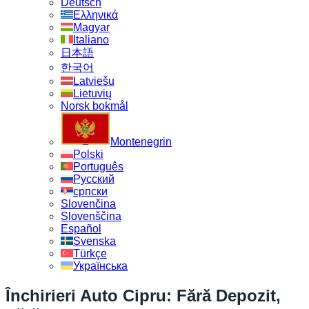
Deutsch
Ελληνικά
Magyar
Italiano
日本語
한국어
Latviešu
Lietuvių
Norsk bokmål
Montenegrin
Polski
Português
Русский
српски
Slovenčina
Slovenščina
Español
Svenska
Türkçe
Українська
Închirieri Auto Cipru: Fără Depozit,