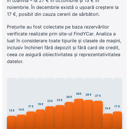
în toamnă – la 27 € în octombrie și 15 € în
noiembrie. În decembrie există o ușoară creștere la
17 €, posibil din cauza cererii de sărbători.
Prețurile au fost colectate pe baza rezervărilor
verificate realizate prin site-ul FindYCar. Analiza a
luat în considerare toate tipurile și clasele de mașini,
inclusiv închirieri fără depozit și fără card de credit,
ceea ce asigură obiectivitatea și reprezentativitatea
datelor.
29 €
28 €
27 €
26 €
23 €
22 €
19 €
17 €
17 €
15 €
14 €
13 €