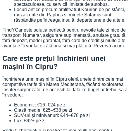
spectaculoase, cu servicii limitate de autobuz.
Locuri antice precum amfiteatrul Kourion de pe stânci,
mozaicurile din Paphos și ruinele Salamis sunt
răspândite pe întreaga insulă, departe unele de altele.
FindYCar este soluția perfectă pentru nevoile tale zilnice de
transport. Numerar, asigurare suplimentară, anulare gratuită,
fără depozit, model garantat, fără card de credit și multe alte
avantaje îți vor face călătoria și mai plăcută. Rezervă acum.
Care este prețul închirierii unei
mașini în Cipru?
Închirierea unei mașini în Cipru oferă unele dintre cele mai
competitive tarife din Marea Mediterană, făcând explorarea
insulei surprinzător de accesibilă. Iată ce buget ar trebui să ai
în vedere:
Economic: €16–€24 pe zi
Clasă medie: €25–€38 pe zi
SUV-uri și minivanuri: €44–€78 pe zi
Lux: €92+ pe zi
Redu-ți cheltuielile și păstrează mai mulți bani pentru