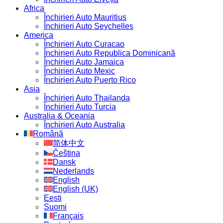
Africa
Închirieri Auto Mauritius
Închirieri Auto Seychelles
America
Închirieri Auto Curacao
Închirieri Auto Republica Dominicană
Închirieri Auto Jamaica
Închirieri Auto Mexic
Închirieri Auto Puerto Rico
Asia
Închirieri Auto Thailanda
Închirieri Auto Turcia
Australia & Oceania
Închirieri Auto Australia
Română
简体中文
Čeština
Dansk
Nederlands
English
English (UK)
Eesti
Suomi
Français