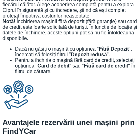
fiecărui călător. Alege acoperirea completă pentru a explora
Ciprul în siguranță și cu încredere, știind că ești complet
protejat împotriva costurilor neașteptate.
Notă!
Închirierea mașinii fără depozit (fără garanție) sau card
de credit este foarte solicitată de turiști. În funcție de locație și
datele de închiriere, aceste opțiuni pot să nu fie întotdeauna
disponibile.
Dacă nu găsiți o mașină cu opțiunea "
Fără Depozit
",
încercați să folosiți filtrul "
Depozit redusă
".
Pentru a închiria o mașină fără card de credit, selectați
opțiunea "
Card de debit
" sau "
Fără card de credit
" în
filtrul de căutare.
Avantajele rezervării unei mașini prin
FindYCar