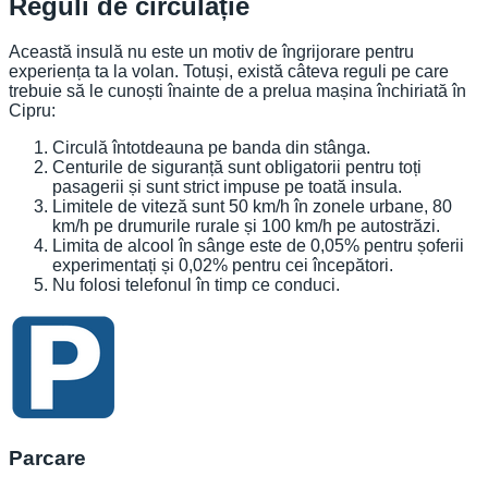
Reguli de circulație
Această insulă nu este un motiv de îngrijorare pentru
experiența ta la volan. Totuși, există câteva reguli pe care
trebuie să le cunoști înainte de a prelua mașina închiriată în
Cipru:
Circulă întotdeauna pe banda din stânga.
Centurile de siguranță sunt obligatorii pentru toți
pasagerii și sunt strict impuse pe toată insula.
Limitele de viteză sunt 50 km/h în zonele urbane, 80
km/h pe drumurile rurale și 100 km/h pe autostrăzi.
Limita de alcool în sânge este de 0,05% pentru șoferii
experimentați și 0,02% pentru cei începători.
Nu folosi telefonul în timp ce conduci.
Parcare