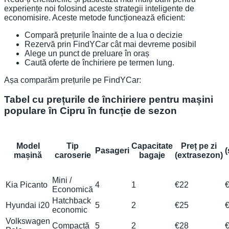
experiențe noi folosind aceste strategii inteligente de
economisire. Aceste metode funcționează eficient:
Compară prețurile înainte de a lua o decizie
Rezervă prin FindYCar cât mai devreme posibil
Alege un punct de preluare în oraș
Caută oferte de închiriere pe termen lung.
Așa comparăm prețurile pe FindYCar:
Tabel cu prețurile de închiriere pentru mașini
populare în Cipru în funcție de sezon
Model
Tip
Capacitate
Preț pe zi
Pasageri
mașină
caroserie
bagaje
(extrasezon)
Mini /
Kia Picanto
4
1
€22
Economică
Hatchback
Hyundai i20
5
2
€25
economic
Volkswagen
Compactă
5
2
€28