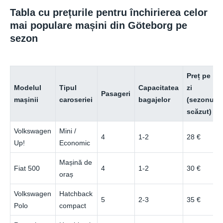
Tabla cu prețurile pentru închirierea celor
mai populare mașini din Göteborg pe
sezon
Preț pe
Modelul
Tipul
Capacitatea
zi
Pasageri
mașinii
caroseriei
bagajelor
(sezonul
scăzut)
Volkswagen
Mini /
4
1-2
28 €
Up!
Economic
Mașină de
Fiat 500
4
1-2
30 €
oraș
Volkswagen
Hatchback
5
2-3
35 €
Polo
compact