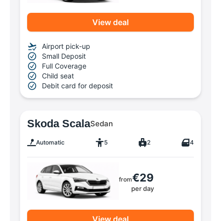
View deal
Airport pick-up
Small Deposit
Full Coverage
Child seat
Debit card for deposit
Skoda Scala
Sedan
Automatic
5
2
4
€29
from
per day
View deal