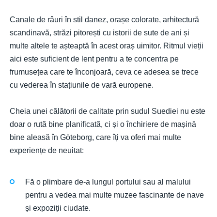
Canale de râuri în stil danez, orașe colorate, arhitectură
scandinavă, străzi pitorești cu istorii de sute de ani și
multe altele te așteaptă în acest oraș uimitor. Ritmul vieții
aici este suficient de lent pentru a te concentra pe
frumusețea care te înconjoară, ceva ce adesea se trece
cu vederea în stațiunile de vară europene.
Cheia unei călătorii de calitate prin sudul Suediei nu este
doar o rută bine planificată, ci și o închiriere de mașină
bine aleasă în Göteborg, care îți va oferi mai multe
experiențe de neuitat:
Fă o plimbare de-a lungul portului sau al malului
pentru a vedea mai multe muzee fascinante de nave
și expoziții ciudate.