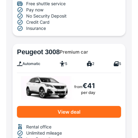
Free shuttle service
Pay now
No Security Deposit
Credit Card
Insurance
Peugeot 3008
Premium car
Automatic
5
2
5
€41
from
per day
View deal
Rental office
Unlimited mileage