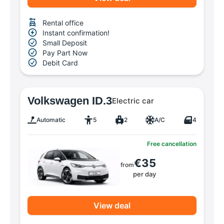
Rental office
Instant confirmation!
Small Deposit
Pay Part Now
Debit Card
Volkswagen ID.3
Electric car
Automatic
5
2
A/C
4
Free cancellation
€35
from
per day
View deal