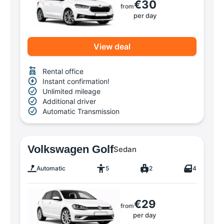
€30
from
per day
View deal
Rental office
Instant confirmation!
Unlimited mileage
Additional driver
Automatic Transmission
Volkswagen Golf
Sedan
Automatic
5
2
4
€29
from
per day