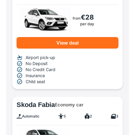
€28
from
per day
View deal
Airport pick-up
No Deposit
No Credit Card
Insurance
Child seat
Skoda Fabia
Economy car
Automatic
5
2
3