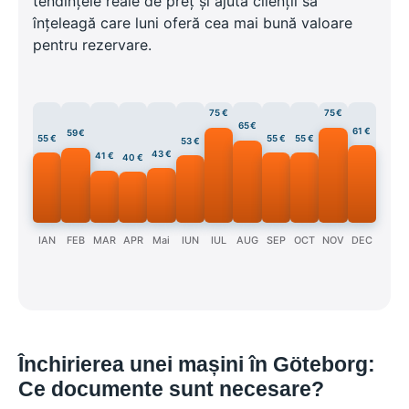
tendințele reale de preț și ajută clienții să
înțeleagă care luni oferă cea mai bună valoare
pentru rezervare.
75 €
75 €
65 €
61 €
59 €
55 €
55 €
55 €
53 €
43 €
41 €
40 €
IAN
FEB
MAR
APR
Mai
IUN
IUL
AUG
SEP
OCT
NOV
DEC
Închirierea unei mașini în Göteborg:
Ce documente sunt necesare?