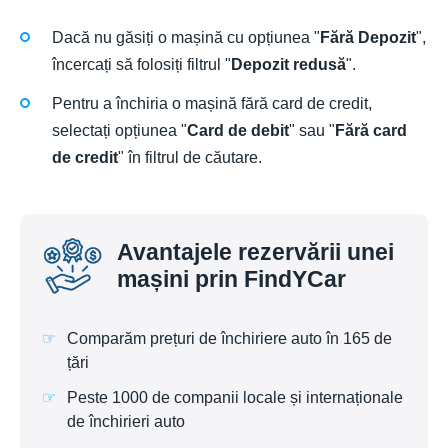
Dacă nu găsiți o mașină cu opțiunea "
Fără Depozit
",
încercați să folosiți filtrul "
Depozit redusă
".
Pentru a închiria o mașină fără card de credit,
selectați opțiunea "
Card de debit
" sau "
Fără card
de credit
" în filtrul de căutare.
Avantajele rezervării unei
mașini prin FindYCar
Comparăm prețuri de închiriere auto în 165 de
țări
Peste 1000 de companii locale și internaționale
de închirieri auto