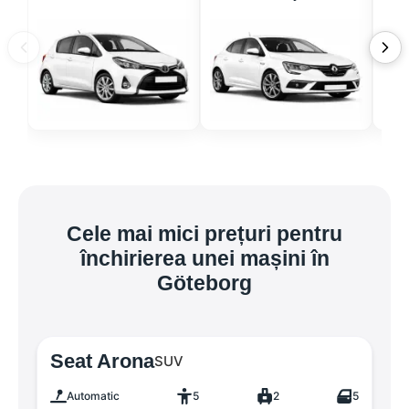
Cele mai mici prețuri pentru
închirierea unei mașini în
Göteborg
Seat Arona
SUV
Automatic
5
2
5