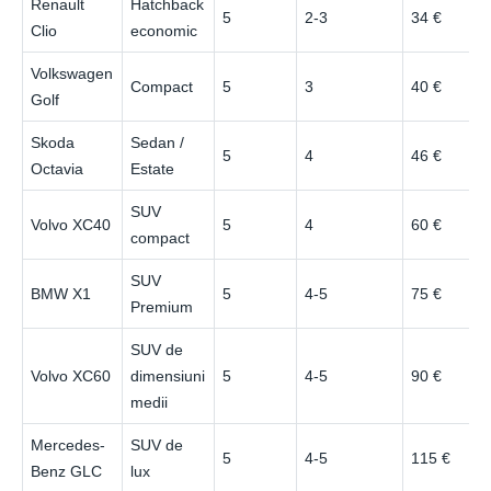
Renault
Hatchback
5
2-3
34 €
Clio
economic
Volkswagen
Compact
5
3
40 €
Golf
Skoda
Sedan /
5
4
46 €
Octavia
Estate
SUV
Volvo XC40
5
4
60 €
compact
SUV
BMW X1
5
4-5
75 €
Premium
SUV de
Volvo XC60
dimensiuni
5
4-5
90 €
medii
Mercedes-
SUV de
5
4-5
115 €
Benz GLC
lux