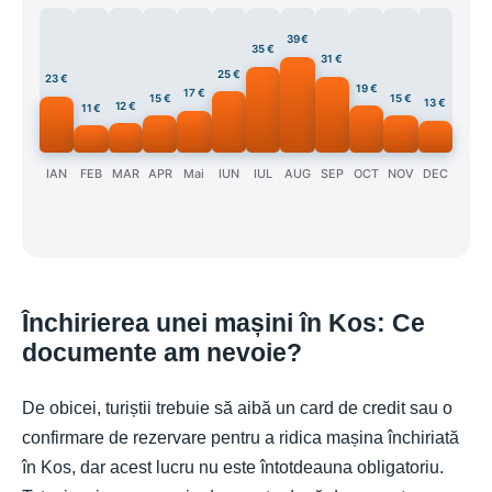
39 €
35 €
31 €
25 €
23 €
19 €
17 €
15 €
15 €
13 €
12 €
11 €
IAN
FEB
MAR
APR
Mai
IUN
IUL
AUG
SEP
OCT
NOV
DEC
Închirierea unei mașini în Kos: Ce
documente am nevoie?
De obicei, turiștii trebuie să aibă un card de credit sau o
confirmare de rezervare pentru a ridica mașina închiriată
în Kos, dar acest lucru nu este întotdeauna obligatoriu.