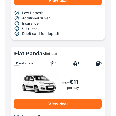
View deal
Low Deposit
Additional driver
Insurance
Child seat
Debit card for deposit
Fiat Panda
Mini car
Automatic
4
1
5
€11
from
per day
View deal