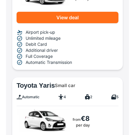
View deal
Airport pick-up
Unlimited mileage
Debit Card
Additional driver
Full Coverage
Automatic Transmission
Toyota Yaris
Small car
Automatic
4
2
5
€8
from
per day