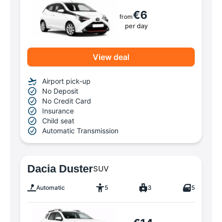
€6
from
per day
View deal
Airport pick-up
No Deposit
No Credit Card
Insurance
Child seat
Automatic Transmission
Dacia Duster
SUV
Automatic
5
3
5