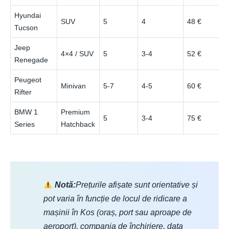
Hyundai
SUV
5
4
48 €
Tucson
Jeep
4×4 / SUV
5
3-4
52 €
Renegade
Peugeot
Minivan
5-7
4-5
60 €
Rifter
BMW 1
Premium
5
3-4
75 €
Series
Hatchback
Notă:
Prețurile afișate sunt orientative și
pot varia în funcție de locul de ridicare a
mașinii în Kos (oraș, port sau aproape de
aeroport), compania de închiriere, data