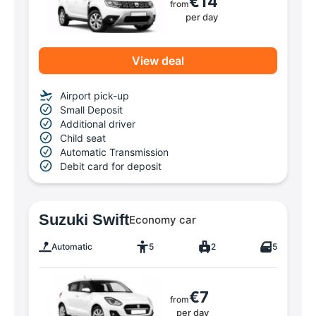
€14
from
per day
View deal
Airport pick-up
Small Deposit
Additional driver
Child seat
Automatic Transmission
Debit card for deposit
Suzuki Swift
Economy car
Automatic
5
2
5
€7
from
per day