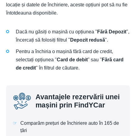
locație și datele de închiriere, aceste opțiuni pot să nu fie
întotdeauna disponibile.
Dacă nu găsiți o mașină cu opțiunea "
Fără Depozit
",
încercați să folosiți filtrul "
Depozit redusă
".
Pentru a închiria o mașină fără card de credit,
selectați opțiunea "
Card de debit
" sau "
Fără card
de credit
" în filtrul de căutare.
Avantajele rezervării unei
mașini prin FindYCar
Comparăm prețuri de închiriere auto în 165 de
țări