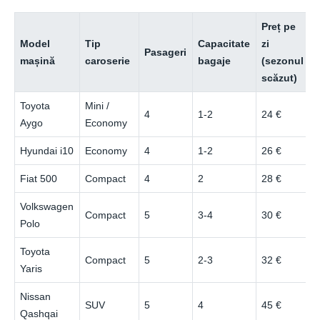
Preț pe
Model
Tip
Capacitate
zi
z
Pasageri
mașină
caroserie
bagaje
(sezonul
scăzut)
î
Toyota
Mini /
4
1-2
24 €
Aygo
Economy
Hyundai i10
Economy
4
1-2
26 €
Fiat 500
Compact
4
2
28 €
Volkswagen
Compact
5
3-4
30 €
Polo
Toyota
Compact
5
2-3
32 €
Yaris
Nissan
SUV
5
4
45 €
Qashqai