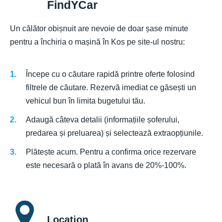
FindYCar
​​Un călător obișnuit are nevoie de doar șase minute
pentru a închiria o mașină în Kos pe site-ul nostru:
Începe cu o căutare rapidă printre oferte folosind
filtrele de căutare. Rezervă imediat ce găsești un
vehicul bun în limita bugetului tău.
Adaugă câteva detalii (informațiile șoferului,
predarea și preluarea) și selectează extraopțiunile.
Plătește acum. Pentru a confirma orice rezervare
este necesară o plată în avans de 20%-100%.
Location