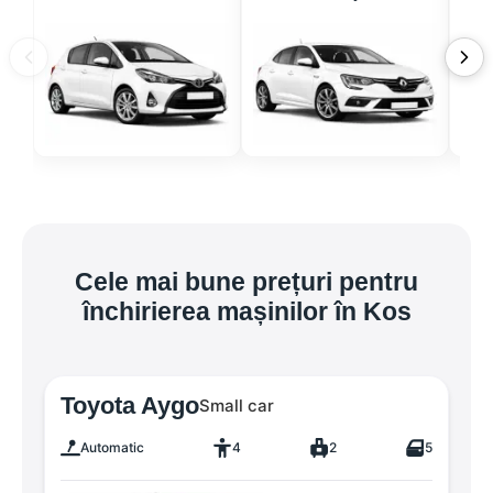
Cele mai bune prețuri pentru
închirierea mașinilor în Kos
Toyota Aygo
Small car
Automatic
4
2
5