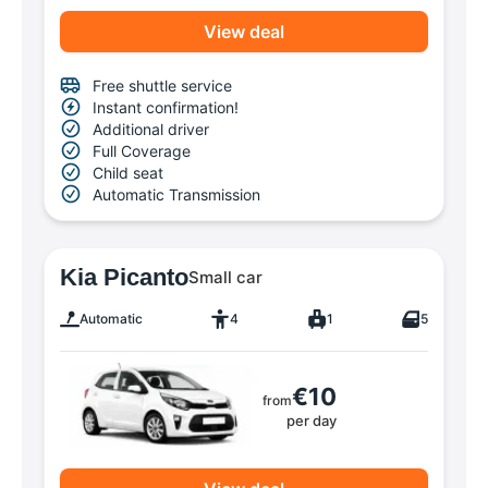
View deal
Free shuttle service
Instant confirmation!
Additional driver
Full Coverage
Child seat
Automatic Transmission
Kia Picanto
Small car
Automatic
4
1
5
€10
from
per day