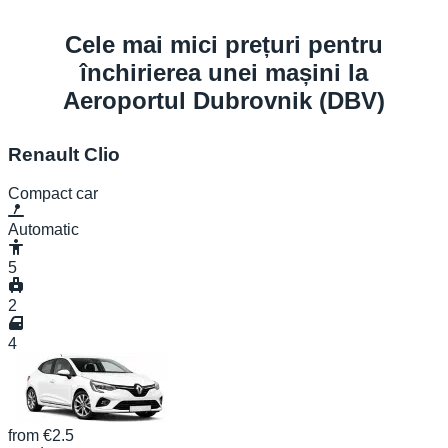
Cele mai mici prețuri pentru
închirierea unei mașini la
Aeroportul Dubrovnik (DBV)
Renault Clio
Compact car
Automatic
5
2
4
from
€2.5