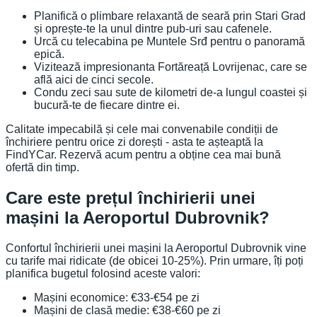
Planifică o plimbare relaxantă de seară prin Stari Grad
și oprește-te la unul dintre pub-uri sau cafenele.
Urcă cu telecabina pe Muntele Srđ pentru o panoramă
epică.
Vizitează impresionanta Fortăreață Lovrijenac, care se
află aici de cinci secole.
Condu zeci sau sute de kilometri de-a lungul coastei și
bucură-te de fiecare dintre ei.
Calitate impecabilă și cele mai convenabile condiții de
închiriere pentru orice zi dorești - asta te așteaptă la
FindYCar. Rezervă acum pentru a obține cea mai bună
ofertă din timp.
Care este prețul închirierii unei
mașini la Aeroportul Dubrovnik?
Confortul închirierii unei mașini la Aeroportul Dubrovnik vine
cu tarife mai ridicate (de obicei 10-25%). Prin urmare, îți poți
planifica bugetul folosind aceste valori:
Mașini economice: €33-€54 pe zi
Mașini de clasă medie: €38-€60 pe zi