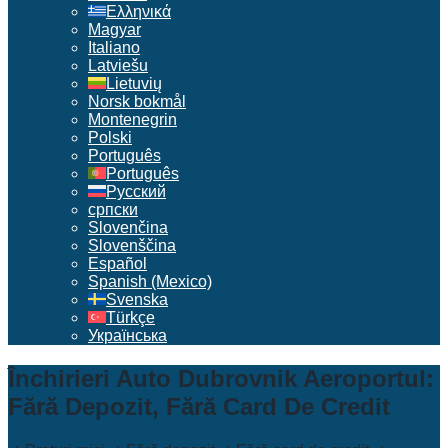
Ελληνικά
Magyar
Italiano
Latviešu
Lietuvių
Norsk bokmål
Montenegrin
Polski
Português
Português
Русский
српски
Slovenčina
Slovenščina
Español
Spanish (Mexico)
Svenska
Türkçe
Українська
Închirieri Auto Dubrovnik Aeroportul:
Fără Depozit, Fără Card De Credit