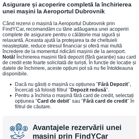
Asigurare și acoperire completă la închirierea
unei mașini la Aeroportul Dubrovnik
Când rezervi o mașină la Aeroportul Dubrovnik prin
FindYCar, recomandăm cu tărie adăugarea unei acoperiri
complete de asigurare pentru o călătorie mai sigură și
relaxantă. Aceasta ajută la protejarea ta de cheltuieli
neașteptate, reduce stresul financiar și oferă mai multă
încredere de la momentul ridicării mașinii de la aeroport.
Notă!
Închirierea mașinii fără depozit (fără garanție) sau card
de credit este foarte solicitată de turiști. În funcție de locație și
datele de închiriere, aceste opțiuni pot să nu fie întotdeauna
disponibile.
Dacă nu găsiți o mașină cu opțiunea "
Fără Depozit
",
încercați să folosiți filtrul "
Depozit redusă
".
Pentru a închiria o mașină fără card de credit, selectați
opțiunea "
Card de debit
" sau "
Fără card de credit
" în
filtrul de căutare.
Avantajele rezervării unei
mașini prin FindYCar