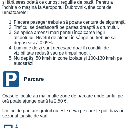
și fără stres odată ce cunoști regulile de bază. Pentru a
închiria o mașină la Aeroportul Dubrovnik, ține cont de
următoarele:
Fiecare pasager trebuie să poarte centura de siguranță.
Traficul se desfășoară pe partea dreaptă a drumului.
Se aplică amenzi mari pentru încălcarea legii
alcoolului. Nivelul de alcool în sânge nu trebuie să
depășească 0,05%.
Luminile de zi sunt necesare doar în condiții de
vizibilitate redusă sau pe timpul nopții.
Nu depăși 50 km/h în zone izolate și 100-130 km/h pe
autostrăzi.
Parcare
Orașele locale au mai multe zone de parcare unde tariful pe
oră poate ajunge până la 2,50 €.
Un loc de parcare gratuit nu este ceva pe care te poți baza în
sezonul turistic de vârf.