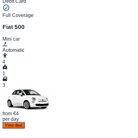
Debit Card
Full Coverage
Fiat 500
Mini car
Automatic
4
1
3
from
€4
per day
View deal