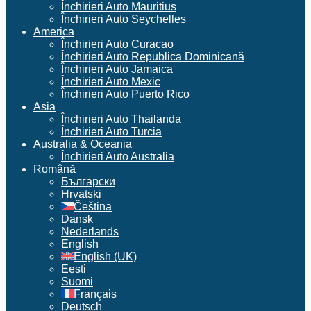
Închirieri Auto Mauritius
Închirieri Auto Seychelles
America
Închirieri Auto Curacao
Închirieri Auto Republica Dominicană
Închirieri Auto Jamaica
Închirieri Auto Mexic
Închirieri Auto Puerto Rico
Asia
Închirieri Auto Thailanda
Închirieri Auto Turcia
Australia & Oceania
Închirieri Auto Australia
Română
Български
Hrvatski
Čeština
Dansk
Nederlands
English
English (UK)
Eesti
Suomi
Français
Deutsch