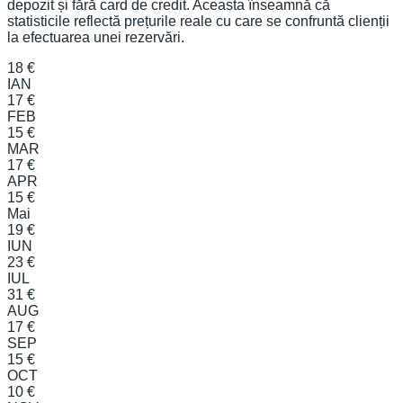
depozit și fără card de credit. Aceasta înseamnă că
statisticile reflectă prețurile reale cu care se confruntă clienții
la efectuarea unei rezervări.
18 €
IAN
17 €
FEB
15 €
MAR
17 €
APR
15 €
Mai
19 €
IUN
23 €
IUL
31 €
AUG
17 €
SEP
15 €
OCT
10 €