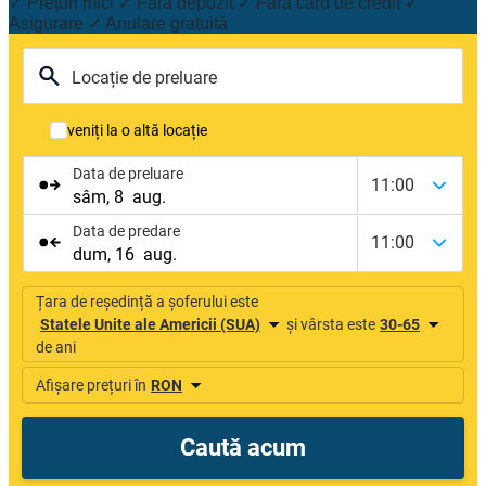
✓ Prețuri mici ✓ Fără depozit ✓ Fără card de credit ✓
Asigurare ✓ Anulare gratuită