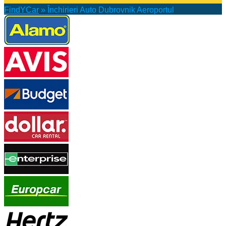
FindYCar
»
Închirieri Auto Dubrovnik Aeroportul