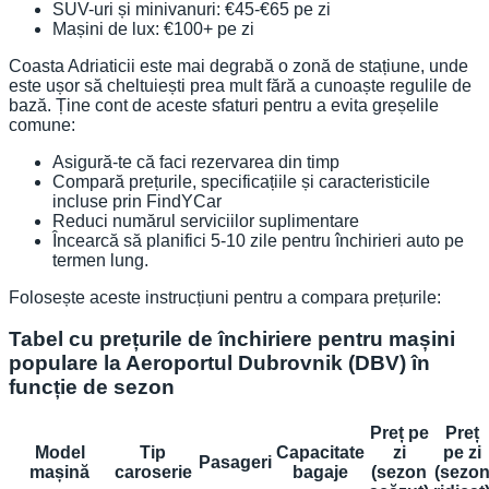
SUV-uri și minivanuri: €45-€65 pe zi
Mașini de lux: €100+ pe zi
Coasta Adriaticii este mai degrabă o zonă de stațiune, unde
este ușor să cheltuiești prea mult fără a cunoaște regulile de
bază. Ține cont de aceste sfaturi pentru a evita greșelile
comune:
Asigură-te că faci rezervarea din timp
Compară prețurile, specificațiile și caracteristicile
incluse prin FindYCar
Reduci numărul serviciilor suplimentare
Încearcă să planifici 5-10 zile pentru închirieri auto pe
termen lung.
Folosește aceste instrucțiuni pentru a compara prețurile:
Tabel cu prețurile de închiriere pentru mașini
populare la Aeroportul Dubrovnik (DBV) în
funcție de sezon
Preț pe
Preț
Model
Tip
Capacitate
zi
pe zi
Pasageri
mașină
caroserie
bagaje
(sezon
(sezo