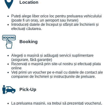
Location
Puteți alege liber orice loc pentru preluarea vehiculului
(poate fi un oraș, un aeroport sau livrare)
Introduceți datele de început și sfârșit ale închirierii și
efectuați căutarea.
Booking
Alegeți o mașină și adăugați servicii suplimentare
(asigurare, fără garanție)
Rezervați o mașină prin site-ul nostru și efectuați plata
online
Veți primi un voucher pe e-mail cu datele de contact ale
companiei de închirieri și instrucțiunile de preluare.
Pick-Up
La preluarea mașinii, va trebui să prezentați voucherul,