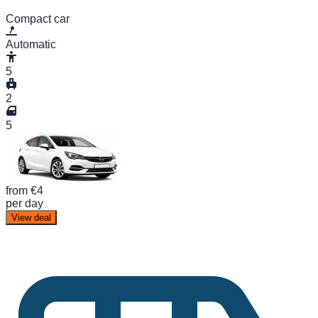
Compact car
Automatic
5
2
5
from
€4
per day
View deal