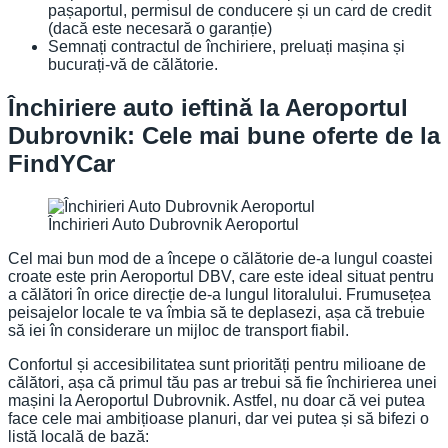
pașaportul, permisul de conducere și un card de credit
(dacă este necesară o garanție)
Semnați contractul de închiriere, preluați mașina și
bucurați-vă de călătorie.
Închiriere auto ieftină la Aeroportul
Dubrovnik: Cele mai bune oferte de la
FindYCar
Închirieri Auto Dubrovnik Aeroportul
Cel mai bun mod de a începe o călătorie de-a lungul coastei
croate este prin Aeroportul DBV, care este ideal situat pentru
a călători în orice direcție de-a lungul litoralului. Frumusețea
peisajelor locale te va îmbia să te deplasezi, așa că trebuie
să iei în considerare un mijloc de transport fiabil.
Confortul și accesibilitatea sunt priorități pentru milioane de
călători, așa că primul tău pas ar trebui să fie închirierea unei
mașini la Aeroportul Dubrovnik. Astfel, nu doar că vei putea
face cele mai ambițioase planuri, dar vei putea și să bifezi o
listă locală de bază: