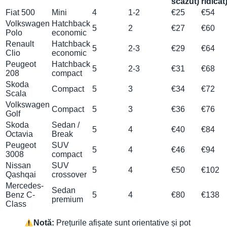
scăzut)
ridicat
Fiat 500
Mini
4
1-2
€25
€54
Volkswagen
Hatchback
5
2
€27
€60
Polo
economic
Renault
Hatchback
5
2-3
€29
€64
Clio
economic
Peugeot
Hatchback
5
2-3
€31
€68
208
compact
Skoda
Compact
5
3
€34
€72
Scala
Volkswagen
Compact
5
3
€36
€76
Golf
Skoda
Sedan /
5
4
€40
€84
Octavia
Break
Peugeot
SUV
5
4
€46
€94
3008
compact
Nissan
SUV
5
4
€50
€102
Qashqai
crossover
Mercedes-
Sedan
Benz C-
5
4
€80
€138
premium
Class
Notă:
Prețurile afișate sunt orientative și pot