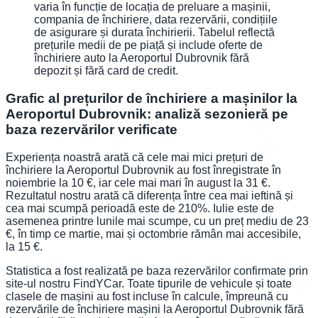
varia în funcție de locația de preluare a mașinii,
compania de închiriere, data rezervării, condițiile
de asigurare și durata închirierii. Tabelul reflectă
prețurile medii de pe piață și include oferte de
închiriere auto la Aeroportul Dubrovnik fără
depozit și fără card de credit.
Grafic al prețurilor de închiriere a mașinilor la
Aeroportul Dubrovnik: analiză sezonieră pe
baza rezervărilor verificate
Experiența noastră arată că cele mai mici prețuri de
închiriere la Aeroportul Dubrovnik au fost înregistrate în
noiembrie la 10 €, iar cele mai mari în august la 31 €.
Rezultatul nostru arată că diferența între cea mai ieftină și
cea mai scumpă perioadă este de 210%. Iulie este de
asemenea printre lunile mai scumpe, cu un preț mediu de 23
€, în timp ce martie, mai și octombrie rămân mai accesibile,
la 15 €.
Statistica a fost realizată pe baza rezervărilor confirmate prin
site-ul nostru FindYCar. Toate tipurile de vehicule și toate
clasele de mașini au fost incluse în calcule, împreună cu
rezervările de închiriere mașini la Aeroportul Dubrovnik fără