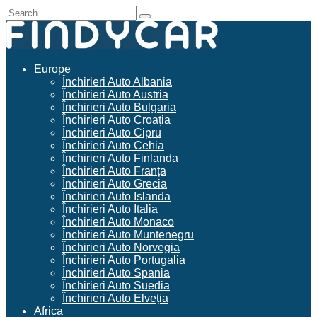
Skip
Search
to
for:
content
Europe
Închirieri Auto Albania
Închirieri Auto Austria
Închirieri Auto Bulgaria
Închirieri Auto Croația
Închirieri Auto Cipru
Închirieri Auto Cehia
Închirieri Auto Finlanda
Închirieri Auto Franța
Închirieri Auto Grecia
Închirieri Auto Islanda
Închirieri Auto Italia
Închirieri Auto Monaco
Închirieri Auto Muntenegru
Închirieri Auto Norvegia
Închirieri Auto Portugalia
Închirieri Auto Spania
Închirieri Auto Suedia
Închirieri Auto Elveția
Africa